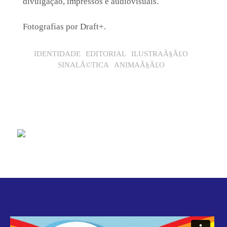
divulgação, impressos e audiovisuais.
Fotografias por
Draft
+
.
IDENTIDADE
EDITORIAL
ILUSTRAÃ§Ã£O
SINALÃ©TICA
ANIMAÃ§Ã£O