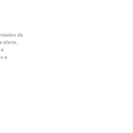
vidades de
 oferta,
 e
ão e