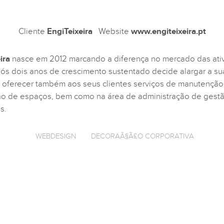
Cliente
EngiTeixeira
Website
www.engiteixeira.pt
ira
nasce em 2012 marcando a diferença no mercado das ati
ós dois anos de crescimento sustentado decide alargar a sua
 oferecer também aos seus clientes serviços de manutenção
o de espaços, bem como na área de administração de gest
s.
WEBDESIGN
DECORAÃ§Ã£O CORPORATIVA