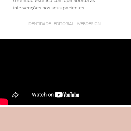
o sentido estético com que aborda as
intervenções nos seus pacientes.
IDENTIDADE
EDITORIAL
WEBDESIGN